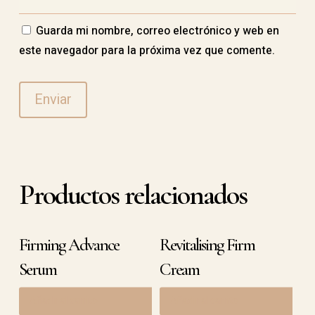
Guarda mi nombre, correo electrónico y web en
este navegador para la próxima vez que comente.
Productos relacionados
Firming Advance
Revitalising Firm
Serum
Cream
Añadir al carrito
Añadir al carrito
72,90
€
76,90
€