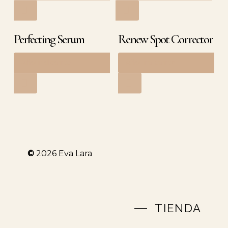
Perfecting Serum
Renew Spot Corrector
Añadir al carrito
Añadir al carrito
75,50
€
59,90
€
©
2026
Eva Lara
TIENDA