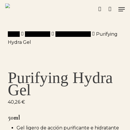
Skip
Men
to
account
main
content
Inicio
Montibello
Re-Equilibrium
Purifying
Hydra Gel
Purifying Hydra
Gel
40,26
€
50ml
Gel ligero de acción purificante e hidratante