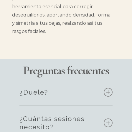
herramienta esencial para corregir
desequilibrios, aportando densidad, forma
y simetría a tus cejas, realzando así tus
rasgos faciales.
Preguntas frecuentes
¿Duele?
Procuramos que nuestras clientas
sufran lo menos posible, para ello
¿Cuántas sesiones
aplicamos una crema tópica con gran
necesito?