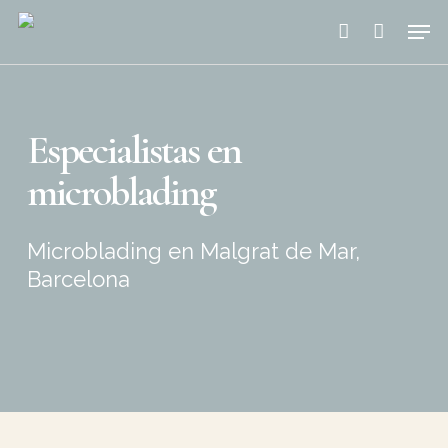
Skip
Men
to
account
main
content
Especialistas en
microblading
Microblading en Malgrat de Mar,
Barcelona