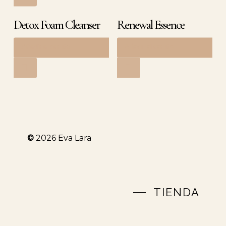
Detox Foam Cleanser
Renewal Essence
Añadir al carrito
Añadir al carrito
30,90
€
30,50
€
©
2026
Eva Lara
TIENDA