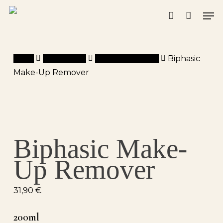
Skip
Men
to
account
main
content
Inicio
Montibello
Pure & Botanics
Biphasic
Make-Up Remover
Biphasic Make-
Up Remover
31,90
€
200ml