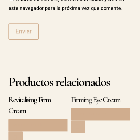
este navegador para la próxima vez que comente.
Productos relacionados
Revitalising Firm
Firming Eye Cream
Cream
Añadir al carrito
61,90
€
Añadir al carrito
76,90
€