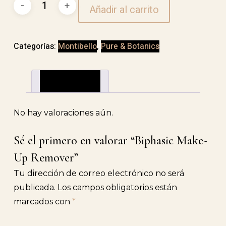
Biphasic
Añadir al carrito
Make-
Up
Remover
Categorías:
Montibello
,
Pure & Botanics
cantidad
Valoraciones (0)
No hay valoraciones aún.
Sé el primero en valorar “Biphasic Make-
Up Remover”
Tu dirección de correo electrónico no será
publicada.
Los campos obligatorios están
marcados con
*