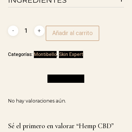
INGREDIENTES
Hemp
Añadir al carrito
CBD
cantidad
Categorías:
Montibello
,
Skin Expert
Valoraciones (0)
No hay valoraciones aún.
Sé el primero en valorar “Hemp CBD”