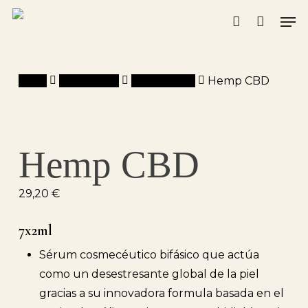
Skip
Men
to
account
main
content
Inicio
Montibello
Skin Expert
Hemp CBD
Hemp CBD
29,20
€
7x2ml
Sérum cosmecéutico bifásico que actúa
como un desestresante global de la piel
gracias a su innovadora formula basada en el