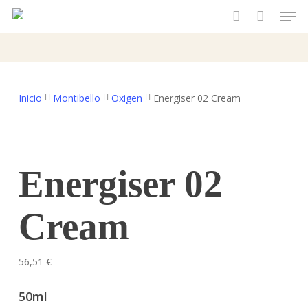
Men
Skip
to
account
main
content
Inicio
Montibello
Oxigen
Energiser 02 Cream
Energiser 02
Cream
56,51
€
50ml