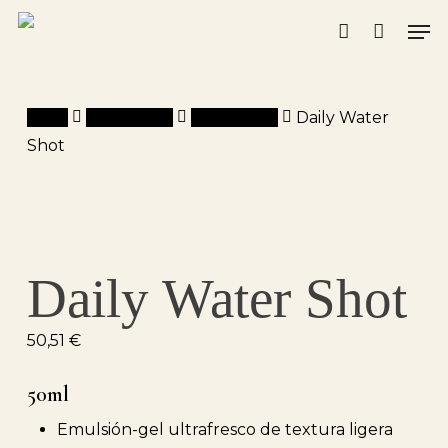
Skip
Men
to
account
main
content
Inicio
Montibello
Hyalu Feel
Daily Water
Shot
Daily Water Shot
50,51
€
50ml
Emulsión-gel ultrafresco de textura ligera