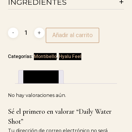
+
INGREDIENTES
Daily
Añadir al carrito
Water
Shot
cantidad
Categorías:
Montibello
,
Hyalu Feel
Valoraciones (0)
No hay valoraciones aún.
Sé el primero en valorar “Daily Water
Shot”
Tu dirección de correo electrónico no será