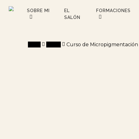
Skip
SOBRE MI
EL
FORMACIONES
to
SALÓN
main
content
Inicio
Curso
Curso de Micropigmentación 