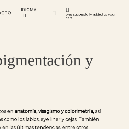
IDIOMA
account
ACTO
was successfully added to your
cart.
pigmentación y
tos en
anatomía, visagismo y colorimetría,
así
como los labios, eye liner y cejas. También
 en las últimas tendencias, entre otros