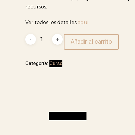
recursos.
Ver todos los detalles
aqui
Curso
Añadir al carrito
de
Micropigmentación
y
Categoría:
Curso
Microblading
cantidad
Valoraciones (0)