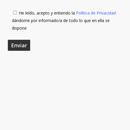
He leído, acepto y entiendo la
Política de Privacidad
dándome por informado/a de todo lo que en ella se
dispone
Encantada con mi centro de estética de toda la vida! 
láser, ni rastro! Y ya madurando, con esos magnífico
atención increíbles! Me encanta 🥰