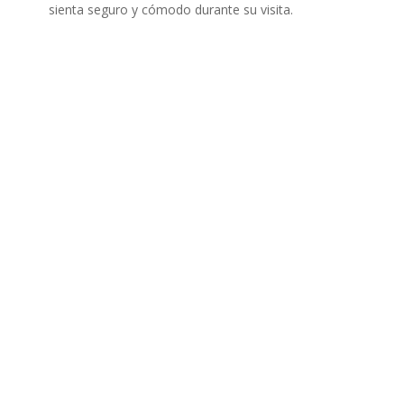
sienta seguro y cómodo durante su visita.
Nos preocupamos por
la seguridad e higiene