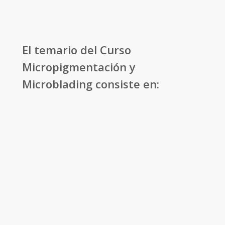
El temario del Curso
Micropigmentación y
Microblading consiste en:
Introducción a la Micropigmentación:
Claves de Éxito
Objetivos de la micropigmentación y
microblading.
Seguridad e higiene en los procesos de
micropigmentación.
Normativas europeas, nacionales y